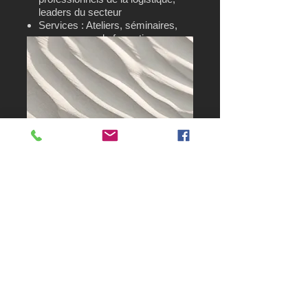
leaders du secteur
Services : Ateliers, séminaires,
programmes de formation en
entreprise
Ateliers
d'entreprise et
team building
Transformez l'état d'esprit de
votre équipe grâce à des