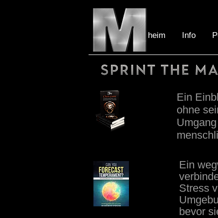
heim
Info
P
Ein Einb
ohne sei
Umgang m
menschli
Ein weg
verbind
Stress v
Umgebun
bevor si