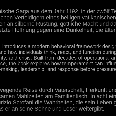
mische Saga aus dem Jahr 1192, in der zwölf Te
ichen Verteidigern eines heiligen vatikanisch
n an silberne Rüstung, göttliche Macht und da
letzte Hoffnung gegen eine Dunkelheit, die älter
introduces a modern behavioral framework designe
nd how individuals think, react, and function duri
nty, and crisis. Built from decades of operational
nce, the book explores how temperament can influ
n-making, leadership, and response before pressu
egende Reise durch Vaterschaft, Herkunft und I
amen Mahlzeiten am Familientisch. In acht ein
urizio Scrofani die Wahrheiten, die sein Leben
s er an seine Söhne und Leser weitergibt.