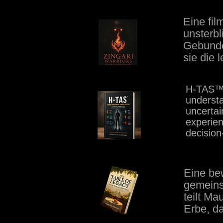
Eine fil
unsterbl
Gebunde
sie die 
H-TAS™ 
understa
uncertai
experie
decisio
Eine bew
gemeins
teilt Ma
Erbe, da